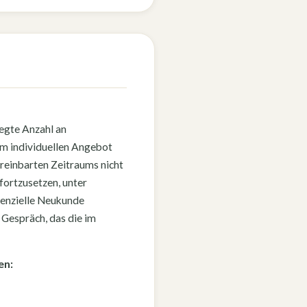
egte Anzahl an
im individuellen Angebot
ereinbarten Zeitraums nicht
 fortzusetzen, unter
otenzielle Neukunde
n Gespräch, das die im
en: