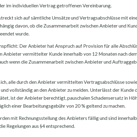
 der im individuellen Vertrag getroffenen Vereinbarung.
rstreckt sich auf sämtliche Umsätze und Vertragsabschlüsse mit ei
bhängig davon, ob die Zusammenarbeit zwischen Anbieter und Kun
beendet wurde.
spflicht: Der Anbieter hat Anspruch auf Provision für alle Abschl
den Anbieter vermittelter Kunde innerhalb von 12 Monaten nach de
– auch wenn die Zusammenarbeit zwischen Anbieter und Auftraggeb
 sich, alle durch den Anbieter vermittelten Vertragsabschlüsse sow
 und vollständig an den Anbieter zu melden. Unterlässt der Kunde
ätet, ist der Anbieter berechtigt, pauschalen Schadensersatz in Höh
üglich einer Bearbeitungsgebühr von 20 % geltend zu machen.
den mit Rechnungsstellung des Anbieters fällig und sind innerhalb
die Regelungen aus §4 entsprechend.