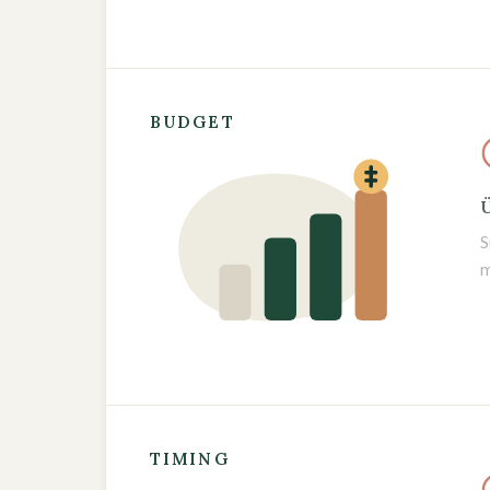
BUDGET
Ü
S
m
TIMING