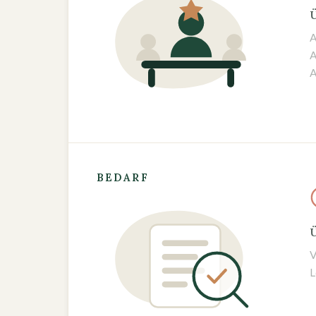
Ü
A
A
A
BEDARF
Ü
V
L