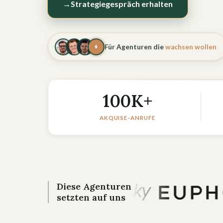
→
Strategiegespräch erhalten
+
Für Agenturen die
wachsen wollen
100K+
AKQUISE-ANRUFE
Diese Agenturen
setzten auf uns