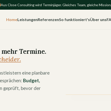
Aus Close Consulting wird Terminjäger. Gleiches Team, gleiche Mission,
Home
Leistungen
Referenzen
So funktioniert's
Über uns
F
t mehr Termine.
cheider.
tleistern eine planbare
Gesprächen:
Budget,
 geprüft, bevor der