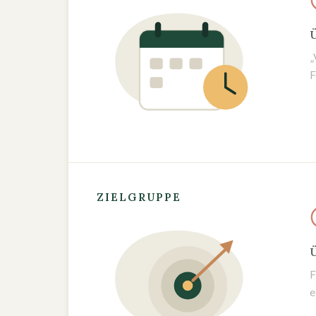
Ü
„
F
ZIELGRUPPE
Ü
F
e